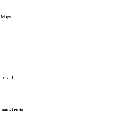
e Maps.
rijstijl.
l nauwkeurig.