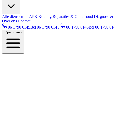
Alle diensten →
APK Keuring
Reparaties & Onderhoud
Diagnose &
Over ons
Contact
06 1790 6145
Bel 06 1790 6145
06 1790 6145
Bel 06 1790 6
Open menu